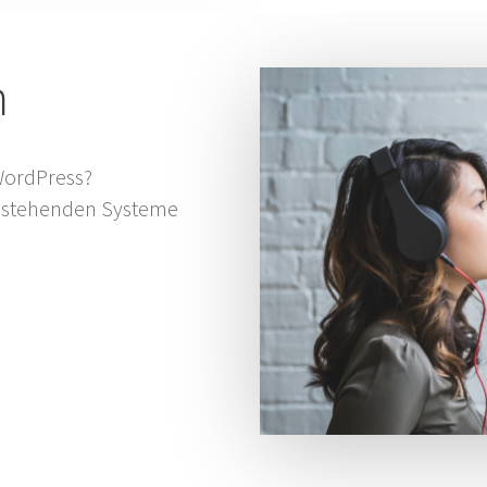
m
 WordPress?
bestehenden Systeme