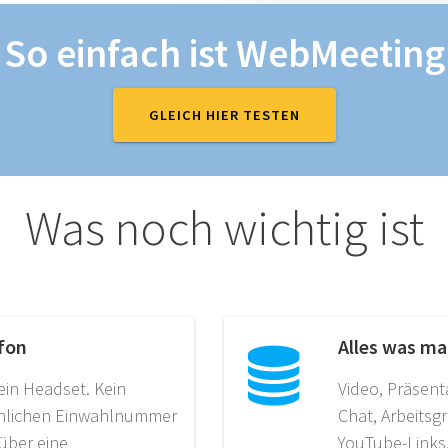
So einfach ist WebMeeting
GLEICH HIER TESTEN
Was noch wichtig ist
fon
Alles was ma
ein Headset. Kein
Video, Präsent
önlichen Einwahlnummer
Chat, Arbeitsg
über eine
YouTube-Links,