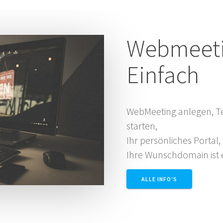
Webmeeti
Einfach
WebMeeting anlegen, T
starten,
Ihr persönliches Portal,
Ihre Wunschdomain ist
ALLE INFO‘S