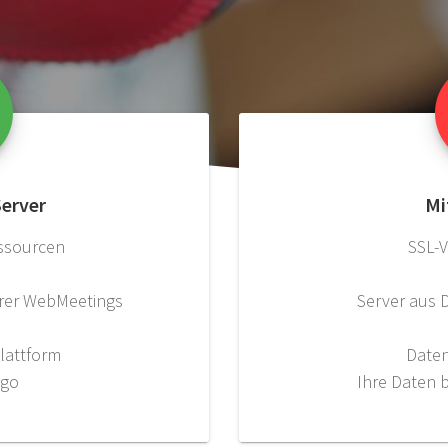
Server
Mi
essourcen
SSL-
hrer WebMeetings
Server aus 
Plattform
Date
ogo
Ihre Daten 