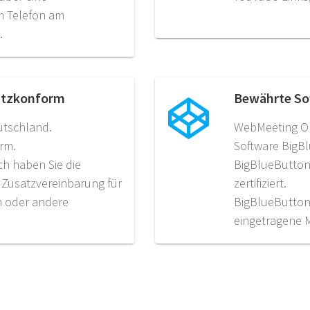
m Telefon am
.
utzkonform
Bewährte So
eutschland.
WebMeeting On
orm.
Software BigBl
h haben Sie die
BigBlueButton 
e Zusatzvereinbarung für
zertifiziert.
en oder andere
BigBlueButton
eingetragene 