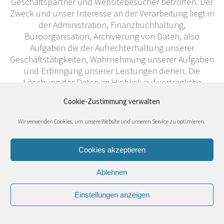
Geschäftspartner und Websitebesucher betroffen. Der
Zweck und unser Interesse an der Verarbeitung liegt in
der Administration, Finanzbuchhaltung,
Büroorganisation, Archivierung von Daten, also
Aufgaben die der Aufrechterhaltung unserer
Geschäftstätigkeiten, Wahrnehmung unserer Aufgaben
und Erbringung unserer Leistungen dienen. Die
Löschung der Daten im Hinblick auf vertragliche
Leistungen und die vertragliche Kommunikation
Cookie-Zustimmung verwalten
entspricht den, bei diesen Verarbeitungstätigkeiten
genannten Angaben.
Wir verwenden Cookies, um unsere Website und unseren Service zu optimieren.
Wir offenbaren oder übermitteln hierbei Daten an die
Finanzverwaltung, Berater, wie z.B., Steuerberater oder
Cookies akzeptieren
Wirtschaftsprüfer sowie weitere Gebührenstellen und
Zahlungsdienstleister.
Ablehnen
Ferner speichern wir auf Grundlage unserer
Einstellungen anzeigen
betriebswirtschaftlichen Interessen Angaben zu
Lieferanten, Veranstaltern und sonstigen
Geschäftspartnern, z.B. zwecks späterer